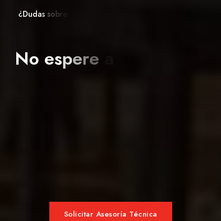
¿
D
u
d
a
s
s
o
b
r
e
e
l
e
s
t
a
d
o
N
o
e
s
p
e
r
e
a
q
u
e
o
c
u
r
r
a
Solicitar Asesoría Técnica